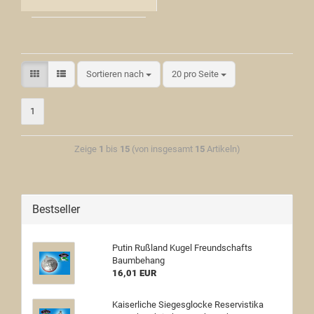
Sortieren nach
20 pro Seite
1
Zeige
1
bis
15
(von insgesamt
15
Artikeln)
Bestseller
Putin Rußland Kugel Freundschafts
Baumbehang
16,01 EUR
Kaiserliche Siegesglocke Reservistika